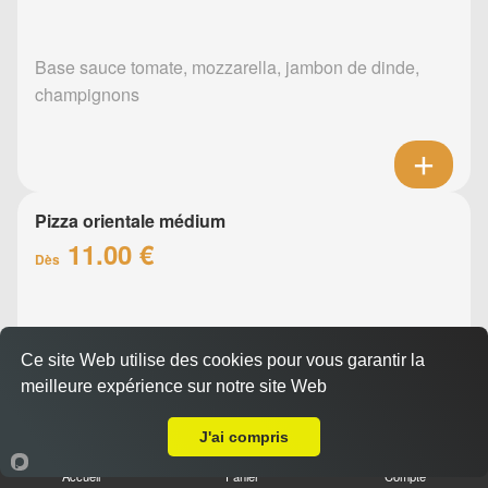
Base sauce tomate, mozzarella, jambon de dinde,
champignons
Pizza orientale médium
11.00 €
Dès
Base sauce tomate, mozzarella, merguez, poivrons
Ce site Web utilise des cookies pour vous garantir la
meilleure expérience sur notre site Web
A Emporter sur Carquefou
J'ai compris
Accueil
Panier
Compte