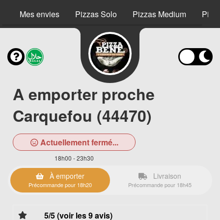
Mes envies
Pizzas Solo
Pizzas Medium
Pizz
A emporter proche
Carquefou (44470)
Actuellement fermé...
18h00 - 23h30
À emporter
Livraison
Précommande pour 18h20
Précommande pour 18h45
5/5 (voir les 9 avis)