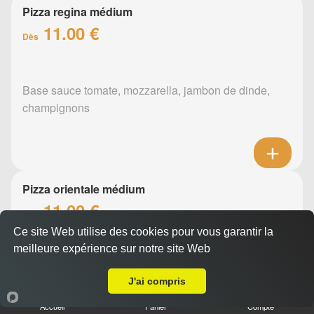
Pizza regina médium
11.00 €
Dès
Base sauce tomate, mozzarella, jambon de dinde,
champignons
Pizza orientale médium
11.00 €
Dès
Ce site Web utilise des cookies pour vous garantir la
meilleure expérience sur notre site Web
A Emporter sur La Chapelle-sur-Erdre
Base sauce tomate, mozzarella, merguez, poivrons
J'ai compris
Accueil
Panier
Compte