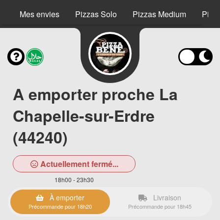
Mes envies
Pizzas Solo
Pizzas Medium
Pizz
A emporter proche La
Chapelle-sur-Erdre
(44240)
Actuellement fermé...
18h00 - 23h30
À emporter
Livraison
Précommande pour 18h20
Précommande pour 18h45