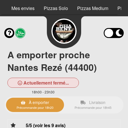
Mes envies
Pizzas Solo
Pizzas Medium
Pizz
A emporter proche
Nantes Rezé (44400)
Actuellement fermé...
18h00 - 23h30
À emporter
Livraison
Précommande pour 18h20
Précommande pour 18h45
5/5 (voir les 9 avis)