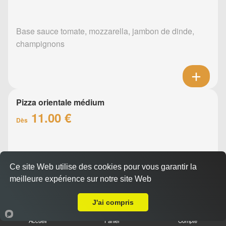
Base sauce tomate, mozzarella, jambon de dinde,
champignons
Pizza orientale médium
11.00 €
Dès
Base sauce tomate, mozzarella, merguez, poivrons
Ce site Web utilise des cookies pour vous garantir la
meilleure expérience sur notre site Web
A Emporter sur Nantes Rezé
J'ai compris
Accueil
Panier
Compte