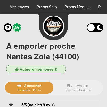
Mes envies
Pizzas Solo
Pizzas Medium
Pizz
A emporter proche
Nantes Zola (44100)
Actuellement ouvert!
À emporter
Livraison
Préparation : 20 min
Livraison : 30 à 45 mn
5/5 (voir les 9 avis)