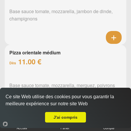
Base sauce tomate, mozzarella, jambon de dinde,
champignons
Pizza orientale médium
11.00 €
Dès
Base sauce tomate, mozzarella, merguez, poivrons
Ce site Web utilise des cookies pour vous garantir la
meilleure expérience sur notre site Web
A Emporter sur Vertou
J'ai compris
Pizza barbecue médium
Accueil
Panier
Compte