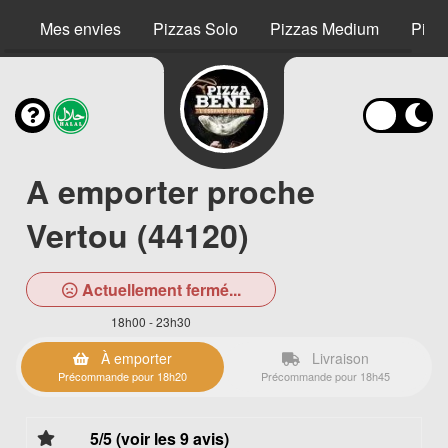
Mes envies
Pizzas Solo
Pizzas Medium
Pizz
A emporter proche
Vertou (44120)
Actuellement fermé...
18h00 - 23h30
À emporter
Livraison
Précommande pour 18h20
Précommande pour 18h45
5/5 (voir les 9 avis)