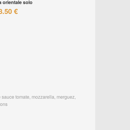
a orientale solo
8.50 €
 sauce tomate, mozzarella, merguez,
rons