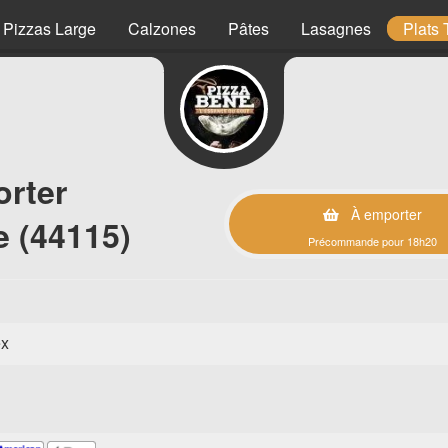
Pizzas Large
Calzones
Pâtes
Lasagnes
Plats 
orter
À emporter
 (44115)
Précommande pour 18h20
ex