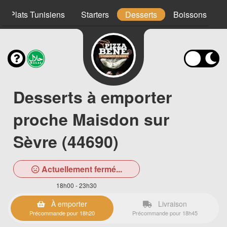
Plats Tunisiens
Starters
Desserts
Boissons
Desserts à emporter
proche Maisdon sur
Sèvre (44690)
Actuellement fermé...
18h00 - 23h30
À emporter
Livraison
Précommande pour 18h20
Précommande pour 18h45