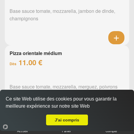
Base sauce tomate, mozzarella, jambon de dinde,
champignons
Pizza orientale médium
11.00 €
Dès
Base sauce tomate, mozzarella, merguez, poivrons
Ce site Web utilise des cookies pour vous garantir la
meilleure expérience sur notre site Web
A Emporter sur Maisdon sur Sèvre
J'ai compris
Pizza barbecue médium
Accueil
Panier
Compte