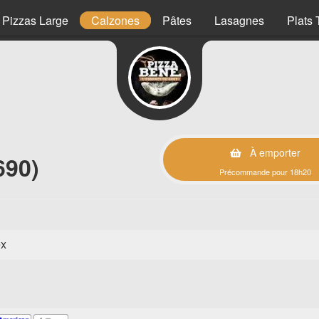
Pizzas Large
Calzones
Pâtes
Lasagnes
Plats 
À emporter
690)
Précommande pour 18h20
ex