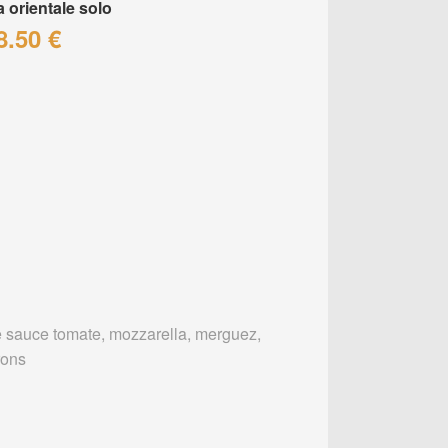
a orientale solo
8.50 €
 sauce tomate, mozzarella, merguez,
rons