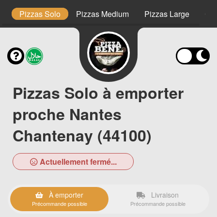
s
Pizzas Solo
Pizzas Medium
Pizzas Large
Ca
Pizzas Solo à emporter
proche Nantes
Chantenay (44100)
Actuellement fermé...
À emporter
Livraison
Précommande possible
Précommande possible