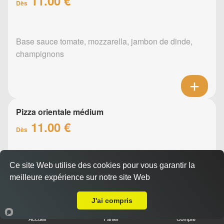
11.00 €
Dès
Base sauce tomate, mozzarella, jambon de dinde,
champignons
Pizza orientale médium
11.00 €
Dès
Ce site Web utilise des cookies pour vous garantir la
Base sauce tomate, mozzarella, merguez, poivrons
meilleure expérience sur notre site Web
A Emporter sur Nantes Chantenay
J'ai compris
Accueil
Panier
Compte