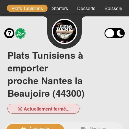
s
Plats Tunisiens
Starters
Desserts
Boissons
Plats Tunisiens à
emporter
proche Nantes la
Beaujoire (44300)
Actuellement fermé...
À emporter
Livraison