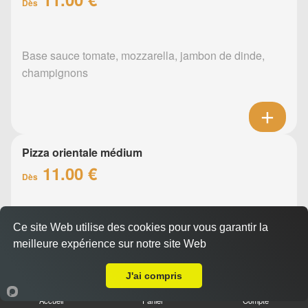
Dès
Base sauce tomate, mozzarella, jambon de dinde,
champignons
Pizza orientale médium
11.00 €
Dès
Base sauce tomate, mozzarella, merguez, poivrons
Ce site Web utilise des cookies pour vous garantir la
meilleure expérience sur notre site Web
A Emporter sur Nantes la Beaujoire
J'ai compris
Accueil
Panier
Compte