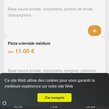
Base sauce tomate, mozzarella, jambon de dinde,
champignons
Pizza orientale médium
11.00 €
Dès
Base sauce tomate, mozzarella, merguez, poivrons
Ce site Web utilise des cookies pour vous garantir la
meilleure expérience sur notre site Web
A Emporter sur Nantes Malakoff St Donatien
J'ai compris
Pizza barbecue médium
Accueil
Panier
Compte