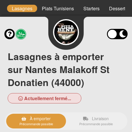
s
Lasagnes
Plats Tunisiens
Starters
Desserts
Lasagnes à emporter
sur Nantes Malakoff St
Donatien (44000)
Actuellement fermé...
À emporter
Livraison
Précommande possible
Précommande possible