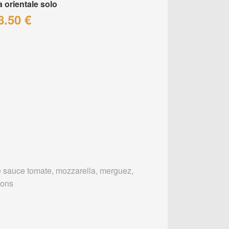
a orientale solo
8.50 €
 sauce tomate, mozzarella, merguez,
rons