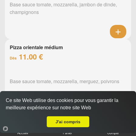
Base sauce tomate, mozzarella, jambon de dinde,
champignons
Pizza orientale médium
11.00 €
Dès
Base sauce tomate, mozzarella, merguez, poivrons
Ce site Web utilise des cookies pour vous garantir la
meilleure expérience sur notre site Web
Livraison sur Nantes Saint Sébastien
J'ai compris
Pizza barbecue médium
11.00 €
Accueil
Panier
Compte
Dès