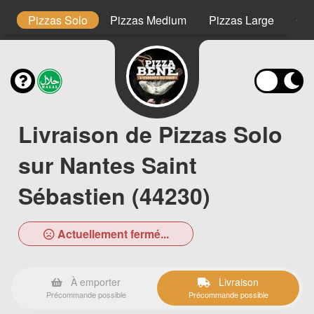
s
Pizzas Solo
Pizzas Medium
Pizzas Large
Ca
Livraison de Pizzas Solo
sur Nantes Saint
Sébastien (44230)
Actuellement fermé...
À emporter
Livraison
Précommande possible
Précommande possible