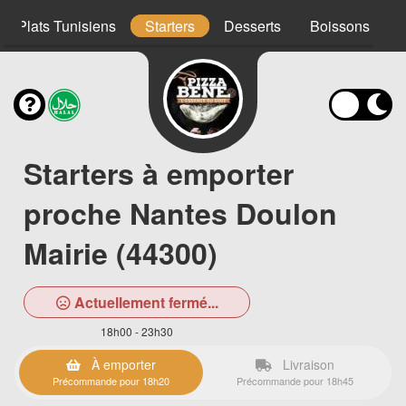
Plats Tunisiens
Starters
Desserts
Boissons
Starters à emporter
proche Nantes Doulon
Mairie (44300)
Actuellement fermé...
18h00 - 23h30
À emporter
Livraison
Précommande pour 18h20
Précommande pour 18h45