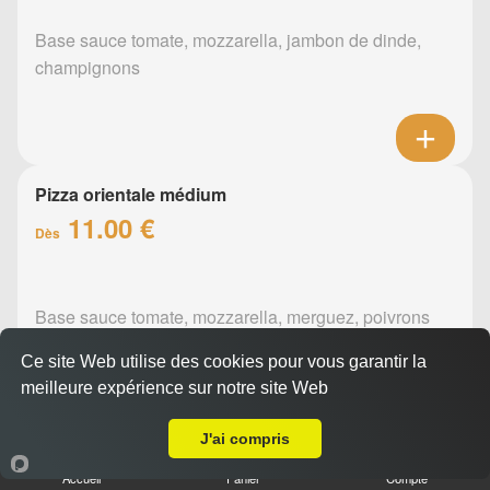
Base sauce tomate, mozzarella, jambon de dinde,
champignons
Pizza orientale médium
11.00 €
Dès
Base sauce tomate, mozzarella, merguez, poivrons
Ce site Web utilise des cookies pour vous garantir la
meilleure expérience sur notre site Web
A Emporter sur Nantes Doulon Mairie
J'ai compris
Pizza barbecue médium
Accueil
Panier
Compte