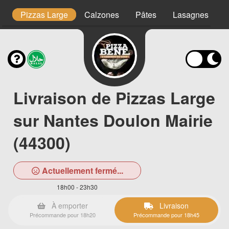
m
Pizzas Large
Calzones
Pâtes
Lasagnes
P
Livraison de Pizzas Large
sur Nantes Doulon Mairie
(44300)
Actuellement fermé...
18h00 - 23h30
À emporter
Livraison
Précommande pour 18h20
Précommande pour 18h45