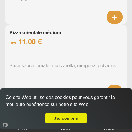
Pizza orientale médium
11.00 €
Dès
Base sauce tomate, mozzarella, merguez, poivrons
Ce site Web utilise des cookies pour vous garantir la
meilleure expérience sur notre site Web
Pizza barbecue médium
Livraison sur Nantes Doulon Mairie
11.00 €
Dès
J'ai compris
Accueil
Panier
Compte