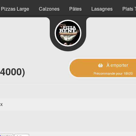
Pizzas Large
Calzones
Pâtes
Lasagnes
Plats 
À emporter
44000)
Précommande pour 18h20
ex