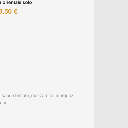
a orientale solo
8.50 €
 sauce tomate, mozzarella, merguez,
rons