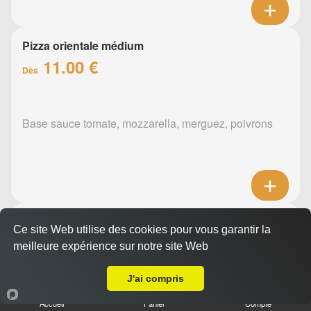
Pizza orientale médium
11.00 €
Dès
Base sauce tomate, mozzarella, merguez, poivrons
Pizza barbecue médium
Ce site Web utilise des cookies pour vous garantir la
11.00 €
Dès
meilleure expérience sur notre site Web
Livraison sur Nantes Gare
J'ai compris
Base sauce barbecue, mozzarella, lardons de dinde,
Accueil
Panier
Compte