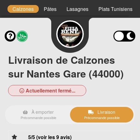
ge
Calzones
Pâtes
Lasagnes
Plats Tunisiens
Livraison de Calzones
sur Nantes Gare (44000)
Actuellement fermé...
À emporter
Livraison
Précommande possible
Précommande possible
5/5 (voir les 9 avis)