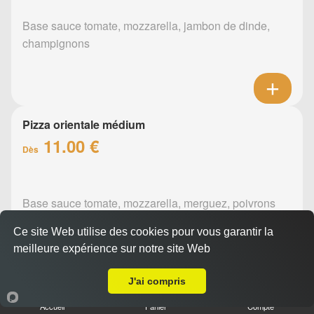
Base sauce tomate, mozzarella, jambon de dinde,
champignons
Pizza orientale médium
11.00 €
Dès
Base sauce tomate, mozzarella, merguez, poivrons
Ce site Web utilise des cookies pour vous garantir la
meilleure expérience sur notre site Web
A Emporter sur Nantes Nord
J'ai compris
Pizza barbecue médium
Accueil
Panier
Compte