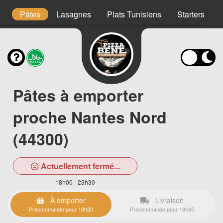
s
Pâtes
Lasagnes
Plats Tunisiens
Starters
Pâtes à emporter
proche Nantes Nord
(44300)
Actuellement fermé...
18h00 - 23h30
À emporter
Livraison
Précommande pour 18h20
Précommande pour 18h45