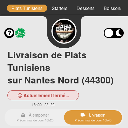
s
Plats Tunisiens
Starters
Desserts
Boissons
Livraison de Plats
Tunisiens
sur Nantes Nord (44300)
Actuellement fermé...
18h00 - 23h30
À emporter
Livraison
Précommande pour 18h20
Précommande pour 18h45