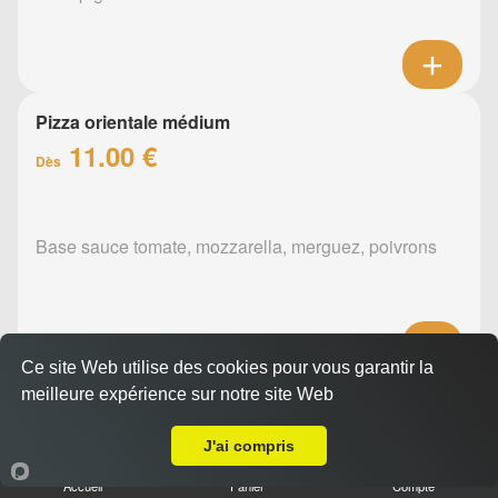
Pizza orientale médium
11.00 €
Dès
Base sauce tomate, mozzarella, merguez, poivrons
Ce site Web utilise des cookies pour vous garantir la
meilleure expérience sur notre site Web
Pizza barbecue médium
Livraison sur Nantes Nord
11.00 €
Dès
J'ai compris
Accueil
Panier
Compte