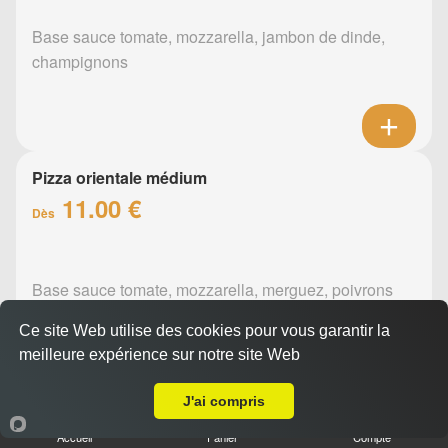
Base sauce tomate, mozzarella, jambon de dinde,
champignons
Pizza orientale médium
11.00 €
Dès
Base sauce tomate, mozzarella, merguez, poivrons
Ce site Web utilise des cookies pour vous garantir la
meilleure expérience sur notre site Web
A Emporter sur la Haie Fouassière
J'ai compris
Pizza barbecue médium
Accueil
Panier
Compte