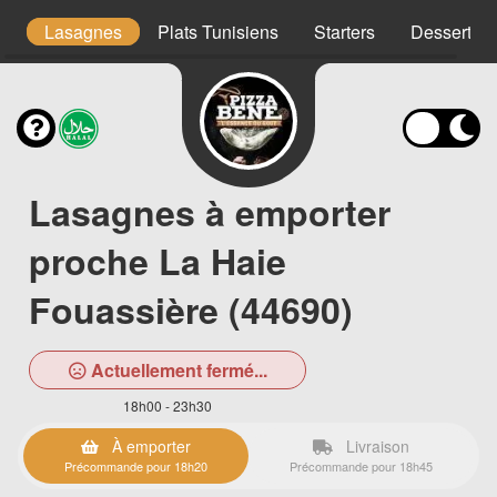
s
Lasagnes
Plats Tunisiens
Starters
Desserts
Lasagnes à emporter
proche La Haie
Fouassière (44690)
Actuellement fermé...
18h00 - 23h30
À emporter
Livraison
Précommande pour 18h20
Précommande pour 18h45