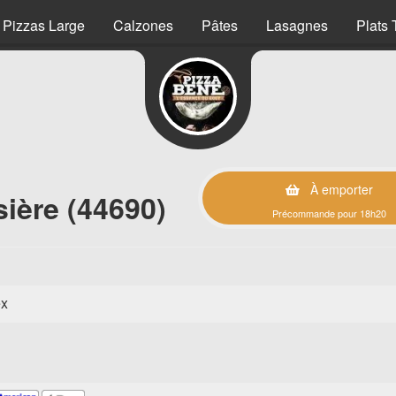
Pizzas Large
Calzones
Pâtes
Lasagnes
Plats 
À emporter
ière (44690)
Précommande pour 18h20
ex