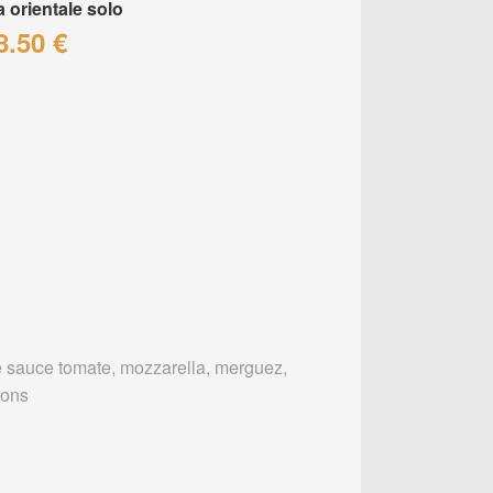
a orientale solo
8.50 €
 sauce tomate, mozzarella, merguez,
rons