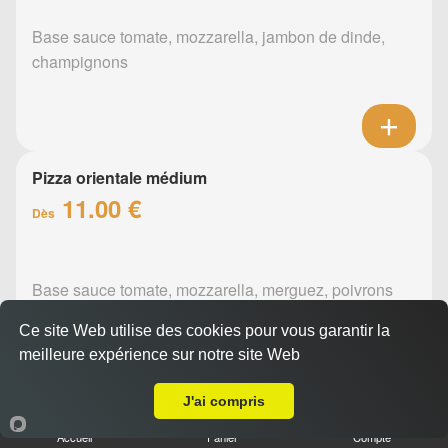
Base sauce tomate, mozzarella, jambon de dinde,
champignons
Pizza orientale médium
11.00 €
Dès
Base sauce tomate, mozzarella, merguez, poivrons
Ce site Web utilise des cookies pour vous garantir la
meilleure expérience sur notre site Web
A Emporter sur la Haie Fouassière
J'ai compris
Pizza barbecue médium
Accueil
Panier
Compte