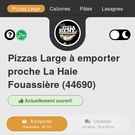
m
Pizzas Large
Calzones
Pâtes
Lasagnes
P
Pizzas Large à emporter
proche La Haie
Fouassière (44690)
Actuellement ouvert!
À emporter
Livraison
Préparation : 20 min
Livraison : 30 à 45 mn