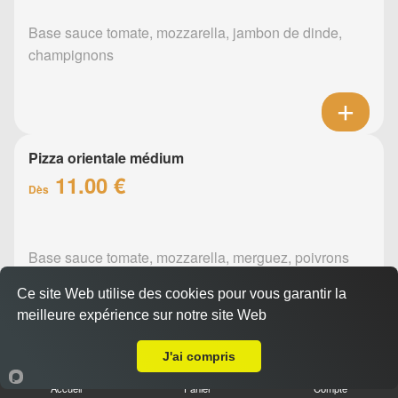
Base sauce tomate, mozzarella, jambon de dinde,
champignons
Pizza orientale médium
11.00 €
Dès
Base sauce tomate, mozzarella, merguez, poivrons
Ce site Web utilise des cookies pour vous garantir la
meilleure expérience sur notre site Web
A Emporter sur Le Bignon
J'ai compris
Pizza barbecue médium
Accueil
Panier
Compte