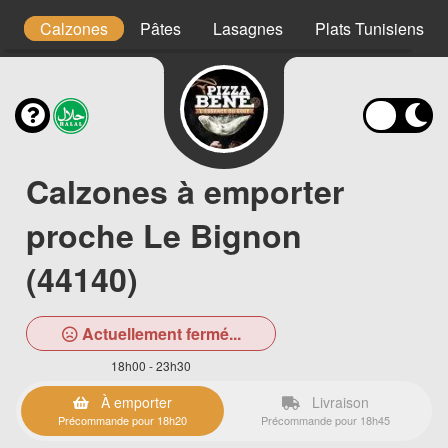
ge
Calzones
Pâtes
Lasagnes
Plats Tunisiens
Calzones à emporter
proche Le Bignon
(44140)
Actuellement fermé...
18h00 - 23h30
À emporter
Livraison
Précommande pour 18h20
Précommande pour 18h45