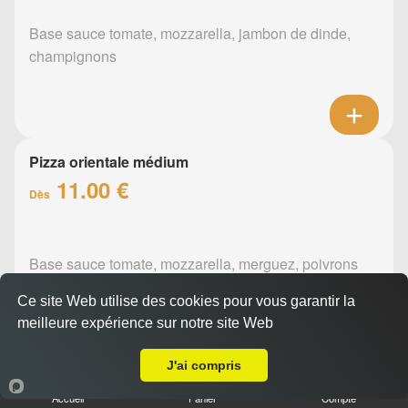
Base sauce tomate, mozzarella, jambon de dinde,
champignons
Pizza orientale médium
11.00 €
Dès
Base sauce tomate, mozzarella, merguez, poivrons
Ce site Web utilise des cookies pour vous garantir la
meilleure expérience sur notre site Web
A Emporter sur Le Bignon
J'ai compris
Pizza barbecue médium
Accueil
Panier
Compte