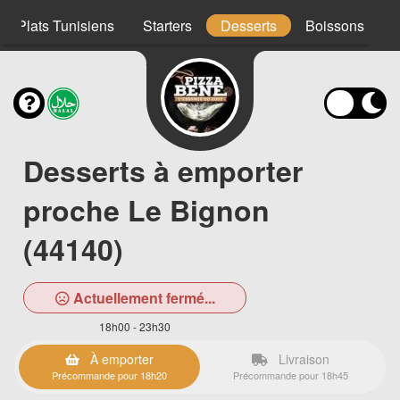
Plats Tunisiens
Starters
Desserts
Boissons
Desserts à emporter
proche Le Bignon
(44140)
Actuellement fermé...
18h00 - 23h30
À emporter
Livraison
Précommande pour 18h20
Précommande pour 18h45