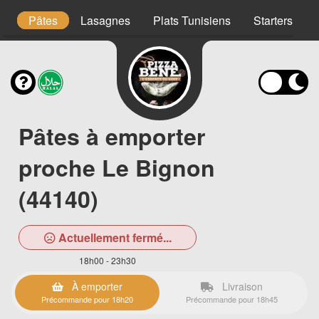
s
Pâtes
Lasagnes
Plats Tunisiens
Starters
Pâtes à emporter
proche Le Bignon
(44140)
Actuellement fermé...
18h00 - 23h30
À emporter
Livraison
Précommande pour 18h20
Précommande pour 18h45