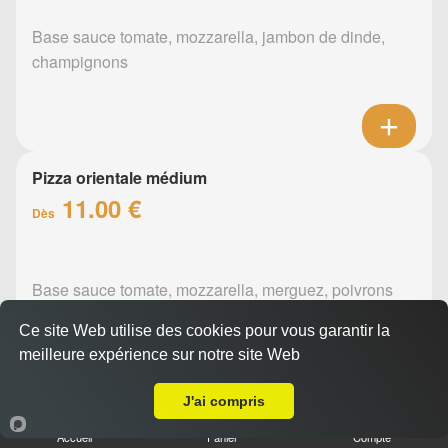
Base sauce tomate, mozzarella, jambon de dinde,
champignons
Pizza orientale médium
11.00 €
Dès
Base sauce tomate, mozzarella, merguez, poivrons
Ce site Web utilise des cookies pour vous garantir la
meilleure expérience sur notre site Web
A Emporter sur Le Bignon
J'ai compris
Pizza barbecue médium
Accueil
Panier
Compte